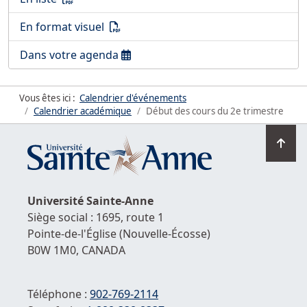
Télécharger le calendrier 2025-2026
(PDF)
En format visuel
Télécharger le calendrier 2025-2026
Dans votre agenda
Vous êtes ici :
Calendrier d'événements
Calendrier académique
Début des cours du 2e trimestre
Ret
en
hau
de
Université
Sainte-Anne
la
Siège social : 1695, route 1
pag
Pointe-de-l'Église
(Nouvelle-Écosse)
B0W 1M0,
CANADA
Téléphone :
902-769-2114