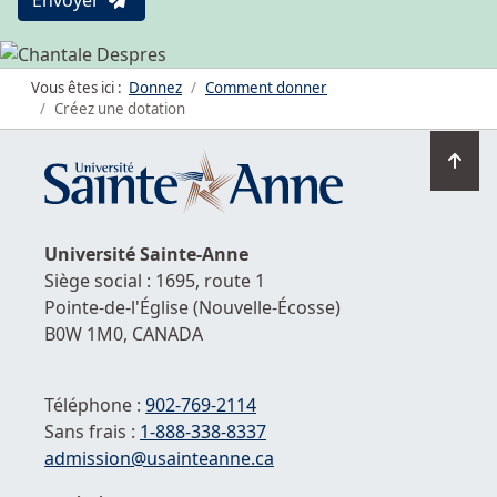
Envoyer
Vous êtes ici :
Donnez
Comment donner
Créez une dotation
Ret
en
hau
de
Université
Sainte-Anne
la
Siège social : 1695, route 1
pag
Pointe-de-l'Église
(Nouvelle-Écosse)
B0W 1M0,
CANADA
Téléphone :
902-769-2114
Sans frais :
1-
888-338-8337
Courriel :
admission@usainteanne.ca