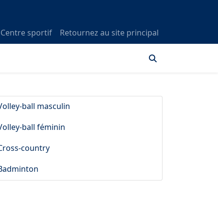
Centre sportif
Retournez au site principal
Volley-ball masculin
Volley-ball féminin
Cross-country
Badminton