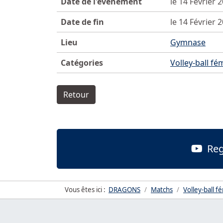
Date de l'événement
le 14 Février 
Date de fin
le 14 Février 
Lieu
Gymnase
Catégories
Volley-ball fé
Retour
Reg
Vous êtes ici :
DRAGONS
Matchs
Volley-ball f