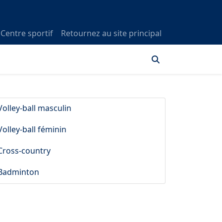
Centre sportif
Retournez au site principal
Volley-ball masculin
Volley-ball féminin
Cross-country
Badminton