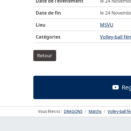
Date de l'événement
le 24 Novemb
Date de fin
le 24 Novemb
Lieu
MSVU
Catégories
Volley-ball fé
Retour
Reg
Vous êtes ici :
DRAGONS
Matchs
Volley-ball f