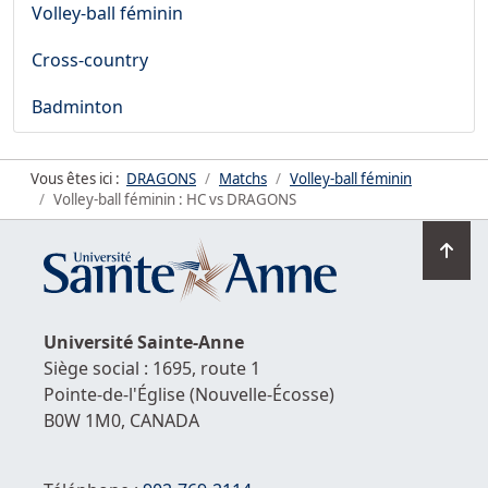
Volley-ball féminin
Cross-country
Badminton
Vous êtes ici :
DRAGONS
Matchs
Volley-ball féminin
Volley-ball féminin : HC vs DRAGONS
Ret
en
hau
de
Université
Sainte-Anne
la
Siège social : 1695, route 1
pag
Pointe-de-l'Église
(Nouvelle-Écosse)
B0W 1M0,
CANADA