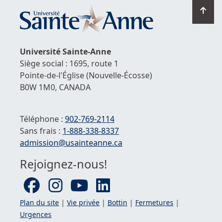
Ret
en
hau
de
Université
Sainte-Anne
la
Siège social : 1695, route 1
pag
Pointe-de-l'Église
(Nouvelle-Écosse)
B0W 1M0,
CANADA
Téléphone :
902-769-2114
Sans frais :
1-
888-338-8337
Courriel :
admission@usainteanne.ca
Rejoignez-nous!
Plan du site
|
Vie privée
|
Bottin
|
Fermetures
|
Urgences