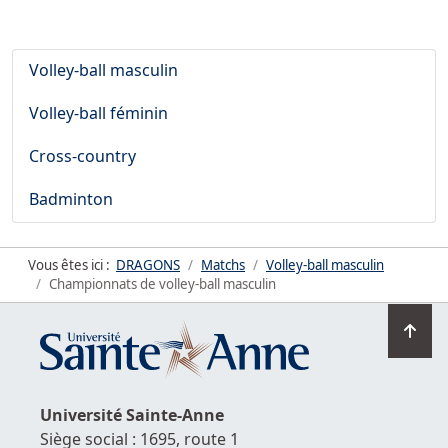
Volley-ball masculin
Volley-ball féminin
Cross-country
Badminton
Vous êtes ici :
DRAGONS
Matchs
Volley-ball masculin
Championnats de volley-ball masculin
Ret
en
hau
de
Université
Sainte-Anne
la
Siège social : 1695, route 1