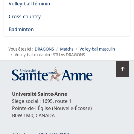
Volley-ball féminin
Cross-country
Badminton
Vous êtes ici :
DRAGONS
Matchs
Volley-ball masculin
Volley-ball masculin : STU vs DRAGONS
Ret
en
hau
de
Université
Sainte-Anne
la
Siège social : 1695, route 1
pag
Pointe-de-l'Église
(Nouvelle-Écosse)
B0W 1M0,
CANADA