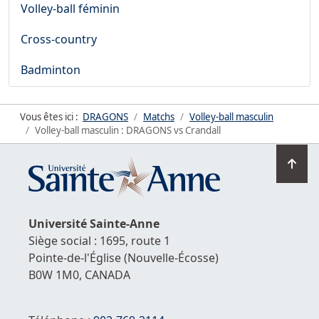
Volley-ball féminin
Cross-country
Badminton
Vous êtes ici :
DRAGONS
Matchs
Volley-ball masculin
Volley-ball masculin : DRAGONS vs Crandall
Ret
en
hau
de
Université
Sainte-Anne
la
Siège social : 1695, route 1
pag
Pointe-de-l'Église
(Nouvelle-Écosse)
B0W 1M0,
CANADA