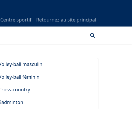
Centre sportif
Retournez au site principal
Volley-ball masculin
Volley-ball féminin
Cross-country
Badminton