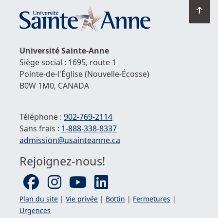
Ret
en
hau
de
Université
Sainte-Anne
la
Siège social : 1695, route 1
pag
Pointe-de-l'Église
(Nouvelle-Écosse)
B0W 1M0,
CANADA
Téléphone :
902-769-2114
Sans frais :
1-
888-338-8337
Courriel :
admission@usainteanne.ca
Rejoignez-nous!
Plan du site
|
Vie privée
|
Bottin
|
Fermetures
|
Urgences