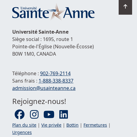
Ret
en
hau
de
Université
Sainte-Anne
la
Siège social : 1695, route 1
pag
Pointe-de-l'Église
(Nouvelle-Écosse)
B0W 1M0,
CANADA
Téléphone :
902-769-2114
Sans frais :
1-
888-338-8337
Courriel :
admission@usainteanne.ca
Rejoignez-nous!
Plan du site
|
Vie privée
|
Bottin
|
Fermetures
|
Urgences