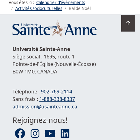
Vous êtes ici :
Calendrier d'événements
Activités socioculturelles
Bal de Noël
Ret
en
hau
de
Université
Sainte-Anne
la
Siège social : 1695, route 1
pag
Pointe-de-l'Église
(Nouvelle-Écosse)
B0W 1M0,
CANADA
Téléphone :
902-769-2114
Sans frais :
1-
888-338-8337
Courriel :
admission@usainteanne.ca
Rejoignez-nous!