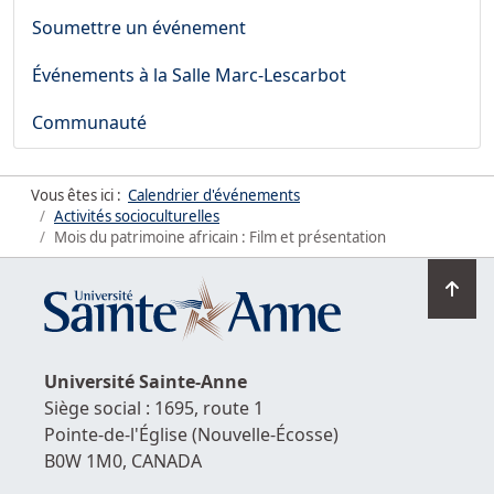
Soumettre un événement
Événements à la Salle Marc-Lescarbot
Communauté
Vous êtes ici :
Calendrier d'événements
Activités socioculturelles
Mois du patrimoine africain : Film et présentation
Ret
en
hau
de
Université
Sainte-Anne
la
Siège social : 1695, route 1
pag
Pointe-de-l'Église
(Nouvelle-Écosse)
B0W 1M0,
CANADA