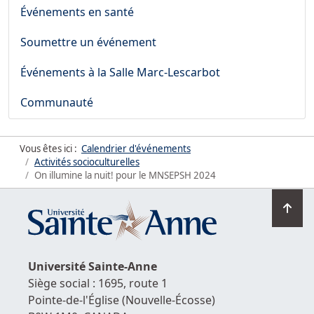
Événements en santé
Soumettre un événement
Événements à la Salle Marc-Lescarbot
Communauté
Vous êtes ici :
Calendrier d'événements
Activités socioculturelles
On illumine la nuit! pour le MNSEPSH 2024
Ret
en
hau
de
Université
Sainte-Anne
la
Siège social : 1695, route 1
pag
Pointe-de-l'Église
(Nouvelle-Écosse)