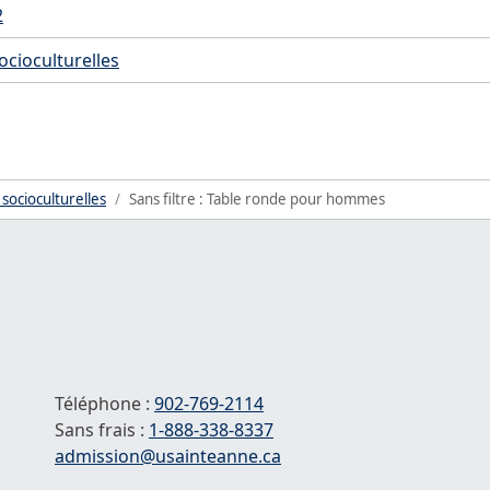
2
socioculturelles
 socioculturelles
Sans filtre : Table ronde pour hommes
Téléphone :
902-769-2114
Sans frais :
1-
888-338-8337
Courriel :
admission@usainteanne.ca