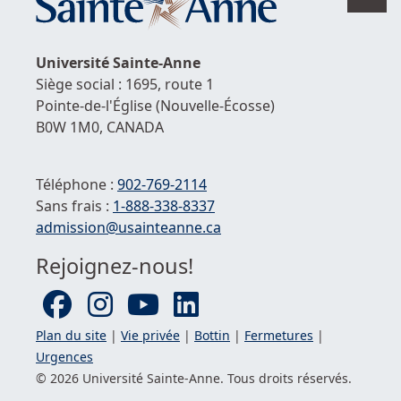
en
hau
de
Université
Sainte-Anne
la
Siège social : 1695, route 1
pag
Pointe-de-l'Église
(Nouvelle-Écosse)
B0W 1M0,
CANADA
Téléphone :
902-769-2114
Sans frais :
1-
888-338-8337
Courriel :
admission@usainteanne.ca
Rejoignez-nous!
Plan du site
|
Vie privée
|
Bottin
|
Fermetures
|
Urgences
© 2026 Université
Sainte-Anne
. Tous droits réservés.