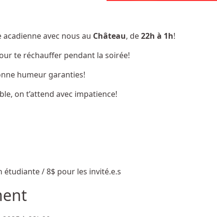
re acadienne avec nous au
Château
, de
22h à 1h
!
ur te réchauffer pendant la soirée!
onne humeur garanties!
e, on t’attend avec impatience!
étudiante / 8$ pour les invité.e.s
ment