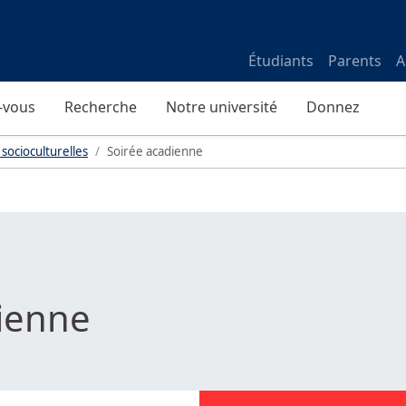
Étudiants
Parents
A
-vous
Recherche
Notre université
Donnez
 socioculturelles
Soirée acadienne
ienne