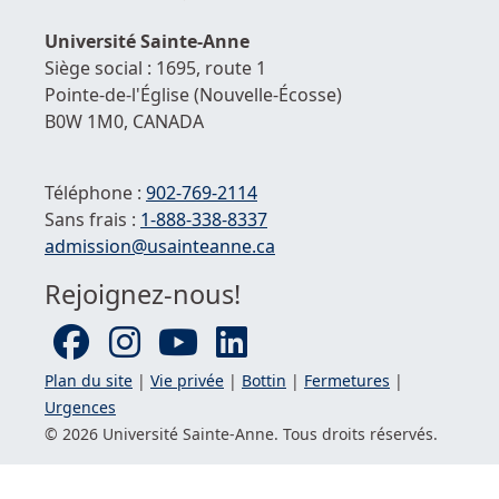
hau
de
Université
Sainte-Anne
la
Siège social : 1695, route 1
pag
Pointe-de-l'Église
(Nouvelle-Écosse)
B0W 1M0,
CANADA
Téléphone :
902-769-2114
Sans frais :
1-
888-338-8337
Courriel :
admission@usainteanne.ca
Rejoignez-nous!
Plan du site
|
Vie privée
|
Bottin
|
Fermetures
|
Urgences
© 2026 Université
Sainte-Anne
. Tous droits réservés.