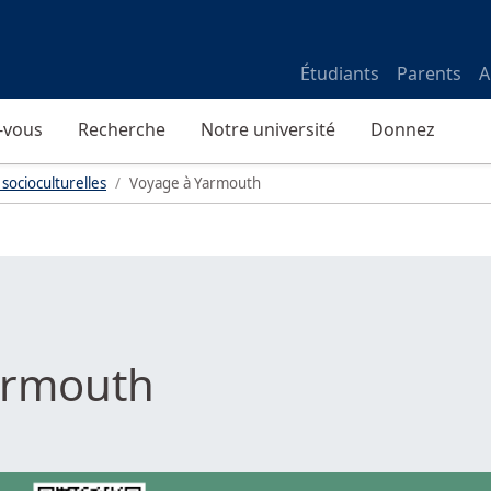
Étudiants
Parents
A
-vous
Recherche
Notre université
Donnez
 socioculturelles
Voyage à Yarmouth
armouth