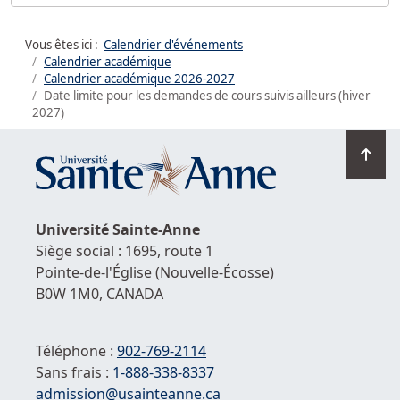
Vous êtes ici :
Calendrier d'événements
Calendrier académique
Calendrier académique
2026-2027
Date limite pour les demandes de cours suivis ailleurs (hiver
2027)
Ret
en
hau
de
Université
Sainte-Anne
la
Siège social : 1695, route 1
pag
Pointe-de-l'Église
(Nouvelle-Écosse)
B0W 1M0,
CANADA
Téléphone :
902-769-2114
Sans frais :
1-
888-338-8337
Courriel :
admission@usainteanne.ca