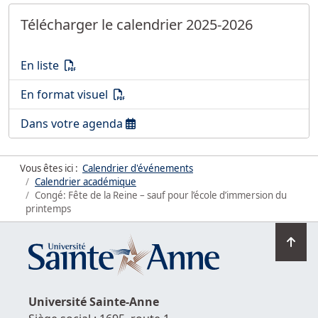
Télécharger le calendrier 2025-2026
Télécharger le calendrier 2025-2026
(PDF)
En liste
Télécharger le calendrier 2025-2026
(PDF)
En format visuel
Télécharger le calendrier 2025-2026
Dans votre agenda
Vous êtes ici :
Calendrier d'événements
Calendrier académique
Congé: Fête de la Reine – sauf pour l’école d’immersion du
printemps
Ret
en
hau
de
Université
Sainte-Anne
la