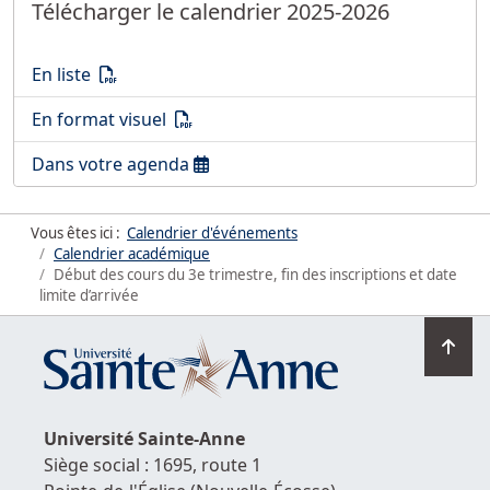
Télécharger le calendrier 2025-2026
Télécharger le calendrier 2025-2026
(PDF)
En liste
Télécharger le calendrier 2025-2026
(PDF)
En format visuel
Télécharger le calendrier 2025-2026
Dans votre agenda
Vous êtes ici :
Calendrier d'événements
Calendrier académique
Début des cours du 3e trimestre, fin des inscriptions et date
limite d’arrivée
Ret
en
hau
de
Université
Sainte-Anne
la
Siège social : 1695, route 1
pag