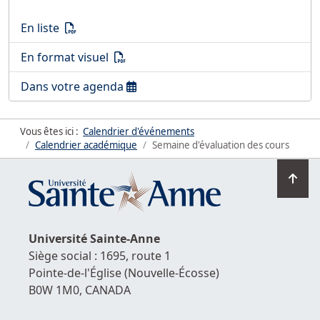
Télécharger le calendrier 2025-2026
(PDF)
En liste
Télécharger le calendrier 2025-2026
(PDF)
En format visuel
Télécharger le calendrier 2025-2026
Dans votre agenda
Vous êtes ici :
Calendrier d'événements
Calendrier académique
Semaine d'évaluation des cours
Ret
en
hau
de
Université
Sainte-Anne
la
Siège social : 1695, route 1
pag
Pointe-de-l'Église
(Nouvelle-Écosse)
B0W 1M0,
CANADA