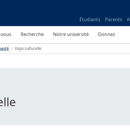
Étudiants
Parents
A
-vous
Recherche
Notre université
Donnez
auté
Expo culturelle
lle