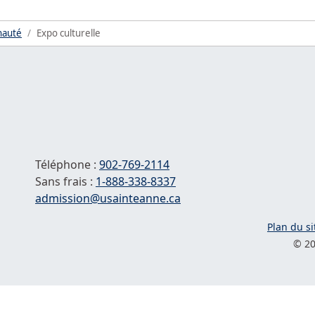
auté
Expo culturelle
Téléphone :
902-769-2114
Sans frais :
1-
888-338-8337
Courriel :
admission@usainteanne.ca
Plan du si
© 20