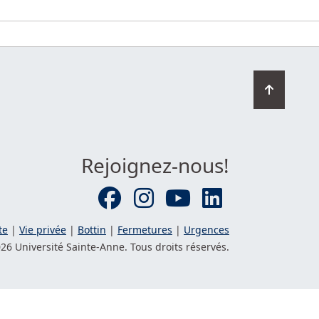
Retourn
en
haut
de
la
Rejoignez-nous!
page
te
|
Vie privée
|
Bottin
|
Fermetures
|
Urgences
26 Université
Sainte-Anne
. Tous droits réservés.