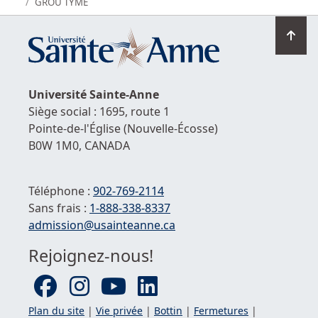
GROU TYME
Ret
en
hau
de
Université
Sainte-Anne
la
Siège social : 1695, route 1
pag
Pointe-de-l'Église
(Nouvelle-Écosse)
B0W 1M0,
CANADA
Téléphone :
902-769-2114
Sans frais :
1-
888-338-8337
Courriel :
admission@usainteanne.ca
Rejoignez-nous!
Plan du site
|
Vie privée
|
Bottin
|
Fermetures
|