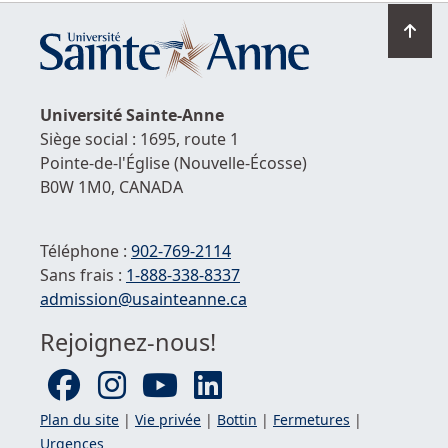
Ret
en
hau
de
Université
Sainte-Anne
la
Siège social : 1695, route 1
pag
Pointe-de-l'Église
(Nouvelle-Écosse)
B0W 1M0,
CANADA
Téléphone :
902-769-2114
Sans frais :
1-
888-338-8337
Courriel :
admission@usainteanne.ca
Rejoignez-nous!
Plan du site
|
Vie privée
|
Bottin
|
Fermetures
|
Urgences