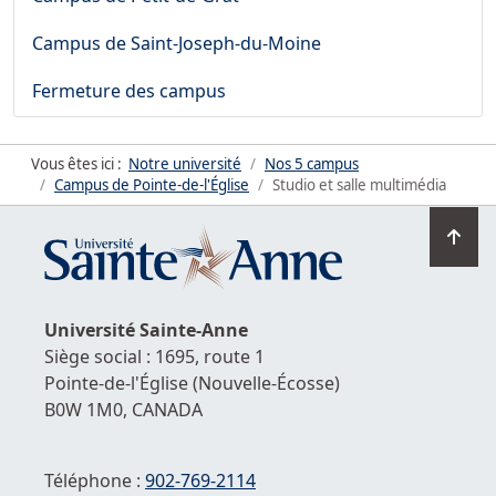
Campus de Saint-Joseph-du-Moine
Fermeture des campus
Vous êtes ici :
Notre université
Nos 5 campus
Campus de Pointe-de-l'Église
Studio et salle multimédia
Ret
en
hau
de
Université
Sainte-Anne
la
Siège social : 1695, route 1
pag
Pointe-de-l'Église
(Nouvelle-Écosse)
B0W 1M0,
CANADA
Téléphone :
902-769-2114