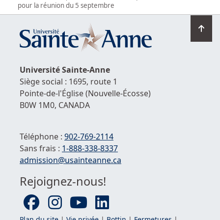
pour la réunion du 5 septembre
Ret
en
hau
de
Université
Sainte-Anne
la
Siège social : 1695, route 1
pag
Pointe-de-l'Église
(Nouvelle-Écosse)
B0W 1M0,
CANADA
Téléphone :
902-769-2114
Sans frais :
1-
888-338-8337
Courriel :
admission@usainteanne.ca
Rejoignez-nous!
Plan du site
|
Vie privée
|
Bottin
|
Fermetures
|