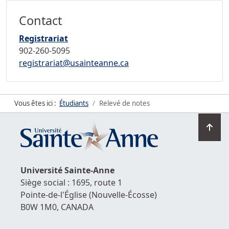
Contact
Registrariat
902-260-5095
registrariat@usainteanne.ca
Vous êtes ici :
Étudiants
Relevé de notes
Ret
en
hau
de
Université
Sainte-Anne
la
Siège social : 1695, route 1
pag
Pointe-de-l'Église
(Nouvelle-Écosse)
B0W 1M0,
CANADA