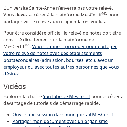
L’Université Sainte-Anne n’enverra pas votre relevé.
MC
Vous devez accéder à la plateforme MesCertif
pour
partager votre relevé aux récipiendaires voulus.
Pour être considéré officiel, le relevé de notes doit être
consulté directement sur la plateforme de
MC
MesCertif
.
Voici comment procéder pour partager
votre relevé de notes avec des établissements
postsecondaires (admission, bourses, etc.), avec un
employeur ou avec toutes autres personnes que vous
désirez
.
Vidéos
Explorez la chaîne
YouTube de MesCertif
pour accéder à
davantage de tutoriels de démarrage rapide.
Ouvrir une session dans mon portail MesCertif
Partager mon document avec un organisme