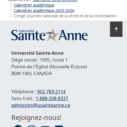
Calendrier académique
Calendrier académique
2025-2026
Congé: Journée nationale de la vérité et de la réconciliation
Ret
en
hau
de
Université
Sainte-Anne
la
Siège social : 1695, route 1
pag
Pointe-de-l'Église
(Nouvelle-Écosse)
B0W 1M0,
CANADA
Téléphone :
902-769-2114
Sans frais :
1-
888-338-8337
Courriel :
admission@usainteanne.ca
Rejoignez-nous!