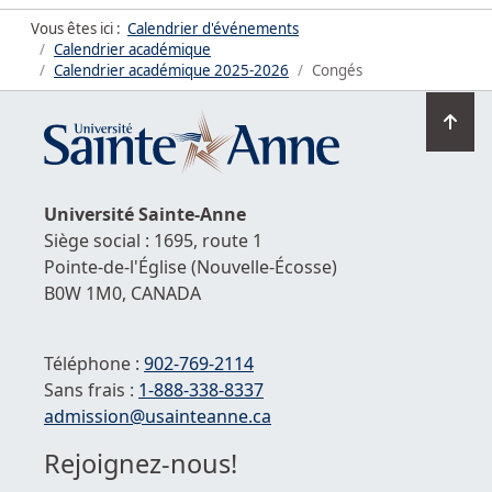
Vous êtes ici :
Calendrier d'événements
Calendrier académique
Calendrier académique
2025-2026
Congés
Ret
en
hau
de
Université
Sainte-Anne
la
Siège social : 1695, route 1
pag
Pointe-de-l'Église
(Nouvelle-Écosse)
B0W 1M0,
CANADA
Téléphone :
902-769-2114
Sans frais :
1-
888-338-8337
Courriel :
admission@usainteanne.ca
Rejoignez-nous!