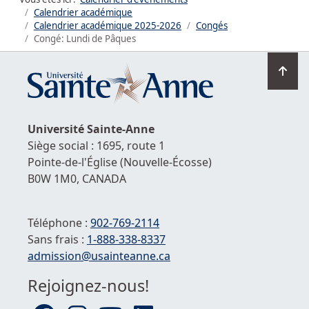
Calendrier académique
Calendrier académique
2025-2026
Congés
Congé: Lundi de Pâques
Ret
en
hau
de
Université
Sainte-Anne
la
Siège social : 1695, route 1
pag
Pointe-de-l'Église
(Nouvelle-Écosse)
B0W 1M0,
CANADA
Téléphone :
902-769-2114
Sans frais :
1-
888-338-8337
Courriel :
admission@usainteanne.ca
Rejoignez-nous!