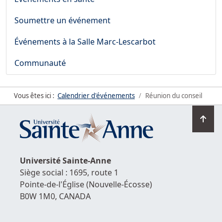
Soumettre un événement
Événements à la Salle Marc-Lescarbot
Communauté
Vous êtes ici :
Calendrier d'événements
Réunion du conseil
Ret
en
hau
de
Université
Sainte-Anne
la
Siège social : 1695, route 1
pag
Pointe-de-l'Église
(Nouvelle-Écosse)
B0W 1M0,
CANADA