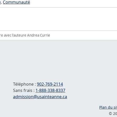
e
,
Communauté
e avec l'auteure Andrea Currie
Téléphone :
902-769-2114
Sans frais :
1-
888-338-8337
Courriel :
admission@usainteanne.ca
Plan du si
© 20