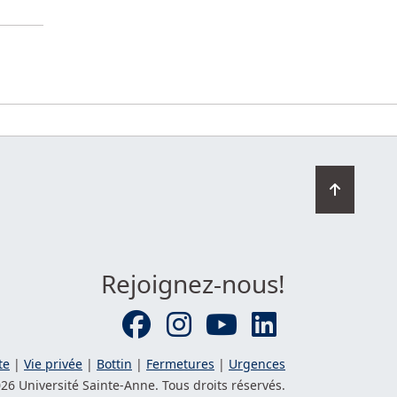
Retourn
en
haut
de
la
Rejoignez-nous!
page
te
|
Vie privée
|
Bottin
|
Fermetures
|
Urgences
26 Université
Sainte-Anne
. Tous droits réservés.