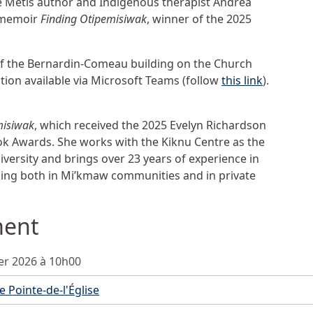
e Métis author and Indigenous therapist Andrea
p memoir
Finding Otipemisiwak
, winner of the 2025
 of the Bernardin-Comeau building on the Church
ption available via Microsoft Teams (follow
this link
).
misiwak
, which received the 2025 Evelyn Richardson
k Awards. She works with the Kiknu Centre as the
iversity and brings over 23 years of experience in
king both in Mi’kmaw communities and in private
ment
ier 2026 à 10h00
 Pointe-de-l'Église