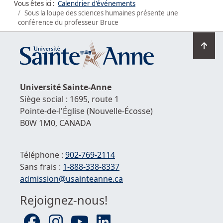
Vous êtes ici :
Calendrier d'événements
Sous la loupe des sciences humaines présente une
conférence du professeur Bruce
Ret
en
hau
de
Université
Sainte-Anne
la
Siège social : 1695, route 1
pag
Pointe-de-l'Église
(Nouvelle-Écosse)
B0W 1M0,
CANADA
Téléphone :
902-769-2114
Sans frais :
1-
888-338-8337
Courriel :
admission@usainteanne.ca
Rejoignez-nous!