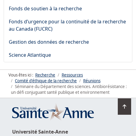
Fonds de soutien à la recherche
Fonds d’urgence pour la continuité de la recherche
au Canada (FUCRC)
Gestion des données de recherche
Science Atlantique
Vous êtes ici :
Recherche
Ressources
Comité d'éthique de la recherche
Réunions
Séminaire du Département des sciences. Antibiorésistance :
un défi conjuguant santé publique et environnement
Ret
en
hau
de
Université
Sainte-Anne
la