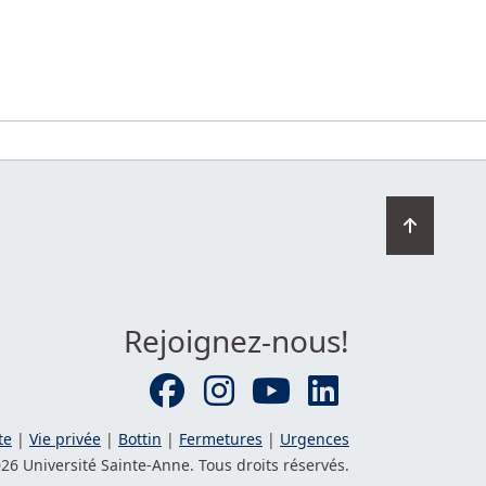
Retourn
en
haut
de
la
Rejoignez-nous!
page
te
|
Vie privée
|
Bottin
|
Fermetures
|
Urgences
26 Université
Sainte-Anne
. Tous droits réservés.