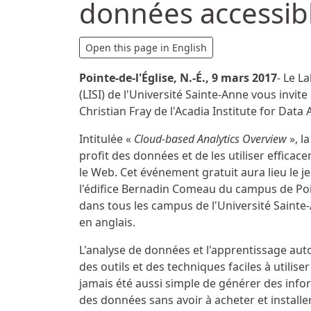
données accessib
Détails
Open this page in English
Pointe-de-l'Église, N.-É., 9 mars 2017
- Le L
(LISI) de l'Université Sainte-Anne vous invit
Christian Fray de l'Acadia Institute for Data 
Intitulée «
Cloud-based Analytics Overview
», l
profit des données et de les utiliser efficace
le Web. Cet événement gratuit aura lieu le j
l'édifice Bernadin Comeau du campus de Poin
dans tous les campus de l'Université Saint
en anglais.
L'analyse de données et l'apprentissage aut
des outils et des techniques faciles à utiliser
jamais été aussi simple de générer des info
des données sans avoir à acheter et installer