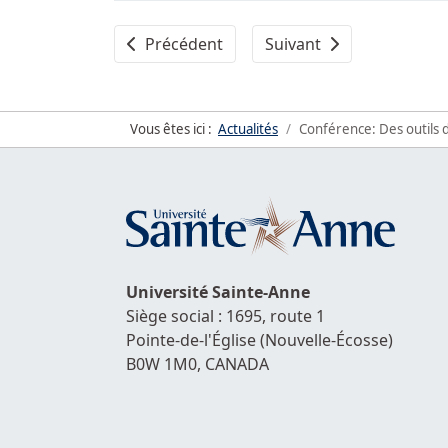
Article précédent : 3e édition de la Semain
Article suivant : Nos ét
Précédent
Suivant
Vous êtes ici :
Actualités
Conférence: Des outils 
Université
Sainte-Anne
Siège social : 1695, route 1
Pointe-de-l'Église
(Nouvelle-Écosse)
B0W 1M0,
CANADA