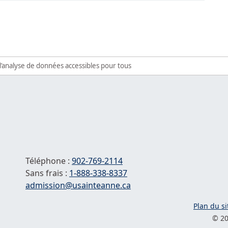
e de la recherche: une vraie réussite
udiants au cœur de la recherche
d’analyse de données accessibles pour tous
Téléphone :
902-769-2114
Sans frais :
1-
888-338-8337
Courriel :
admission@usainteanne.ca
Plan du si
© 20