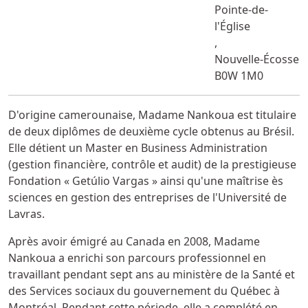
Pointe-de-
l'Église
,
Nouvelle-Écosse
B0W 1M0
Miscellaneous Information
D'origine camerounaise, Madame Nankoua est titulaire
de deux diplômes de deuxième cycle obtenus au Brésil.
Elle détient un Master en Business Administration
(gestion financière, contrôle et audit) de la prestigieuse
Fondation « Getúlio Vargas » ainsi qu'une maîtrise ès
sciences en gestion des entreprises de l'Université de
Lavras.
Après avoir émigré au Canada en 2008, Madame
Nankoua a enrichi son parcours professionnel en
travaillant pendant sept ans au ministère de la Santé et
des Services sociaux du gouvernement du Québec à
Montréal. Pendant cette période, elle a complété en