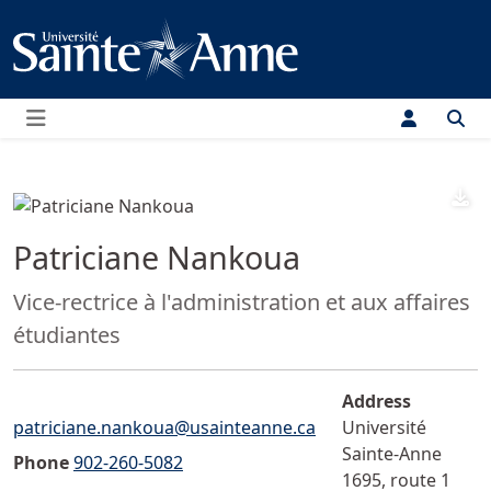
Menu
D
Patriciane Nankoua
Position:
Vice-rectrice à l'administration et aux affaires
étudiantes
Address
Email">
patriciane.nankoua@usainteanne.ca
Université
Sainte-Anne
Phone
902-260-5082
1695, route 1