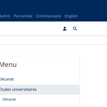
lumni
Personnel
Communauté
English
Menu
Décanat
Études universitaires
Décanat