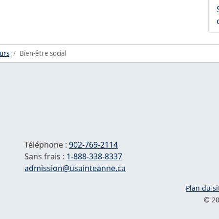
urs
Bien-être social
Téléphone :
902-769-2114
Sans frais :
1-
888-338-8337
Courriel :
admission@usainteanne.ca
Plan du si
© 20