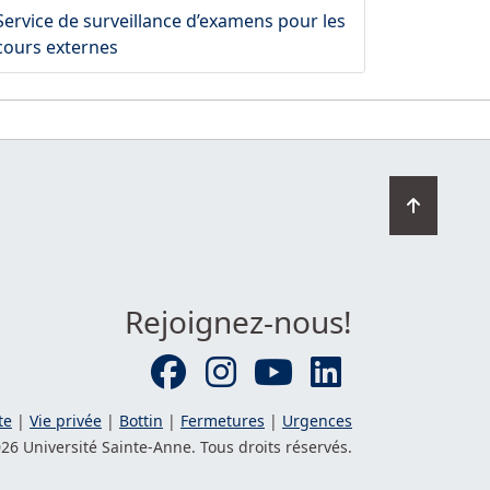
Service de surveillance d’examens pour les
cours externes
Retourn
en
haut
de
la
Rejoignez-nous!
page
te
|
Vie privée
|
Bottin
|
Fermetures
|
Urgences
26 Université
Sainte-Anne
. Tous droits réservés.