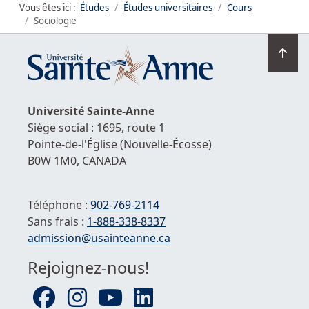
Vous êtes ici :
Études
Études universitaires
Cours
Sociologie
Ret
en
hau
de
Université
Sainte-Anne
la
Siège social : 1695, route 1
pag
Pointe-de-l'Église
(Nouvelle-Écosse)
B0W 1M0,
CANADA
Téléphone :
902-769-2114
Sans frais :
1-
888-338-8337
Courriel :
admission@usainteanne.ca
Rejoignez-nous!