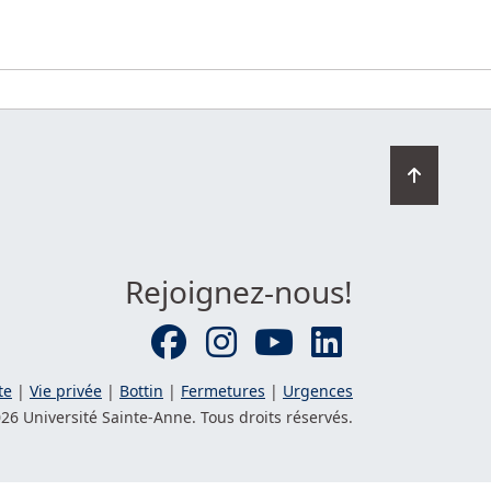
Retourn
en
haut
de
la
Rejoignez-nous!
page
te
|
Vie privée
|
Bottin
|
Fermetures
|
Urgences
26 Université
Sainte-Anne
. Tous droits réservés.