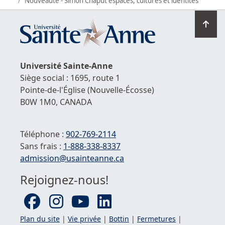
Nouveauté - Simon Chaput espaces, cultures et identités
Ret
en
hau
de
Université
Sainte-Anne
la
Siège social : 1695, route 1
pag
Pointe-de-l'Église
(Nouvelle-Écosse)
B0W 1M0,
CANADA
Téléphone :
902-769-2114
Sans frais :
1-
888-338-8337
Courriel :
admission@usainteanne.ca
Rejoignez-nous!
Plan du site
|
Vie privée
|
Bottin
|
Fermetures
|