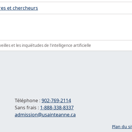
es et chercheurs
illes et les inquiétudes de l'intelligence artificielle
Téléphone :
902-769-2114
Sans frais :
1-
888-338-8337
Courriel :
admission@usainteanne.ca
Plan du si