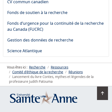
CV commun canadien
Fonds de soutien à la recherche
Fonds d’urgence pour la continuité de la recherche
au Canada (FUCRC)
Gestion des données de recherche
Science Atlantique
Vous êtes ici :
Recherche
Ressources
Comité d'éthique de la recherche
Réunions
Lancement du livre Contes, mythes et légendes de la
professeure Judith Patouma
Ret
en
hau
de