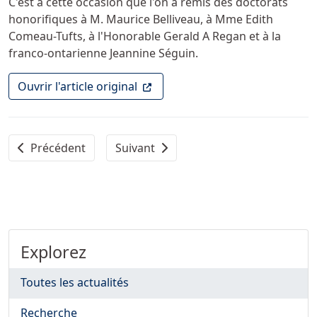
C'est à cette occasion que l'on a remis des doctorats
honorifiques à M. Maurice Belliveau, à Mme Edith
Comeau-Tufts, à l'Honorable Gerald A Regan et à la
franco-ontarienne Jeannine Séguin.
(Ce lien ouvre dans un nouvel ong
Ouvrir l'article original
Article précédent : Un hommage à cinq Acadiens
Article suivant : Les pères Eudistes fê
Précédent
Suivant
Explorez
Toutes les actualités
Recherche