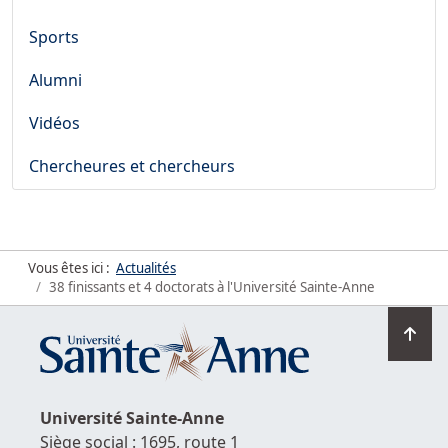
Sports
Alumni
Vidéos
Chercheures et chercheurs
Vous êtes ici :
Actualités
38 finissants et 4 doctorats à l'Université Sainte-Anne
Ret
en
hau
de
Université
Sainte-Anne
la
Siège social : 1695, route 1