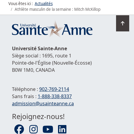
Vous êtes ici :
Actualités
Athlète masculin de la semaine : Mitch McKillop
Ret
en
hau
de
Université
Sainte-Anne
la
Siège social : 1695, route 1
pag
Pointe-de-l'Église
(Nouvelle-Écosse)
B0W 1M0,
CANADA
Téléphone :
902-769-2114
Sans frais :
1-
888-338-8337
Courriel :
admission@usainteanne.ca
Rejoignez-nous!