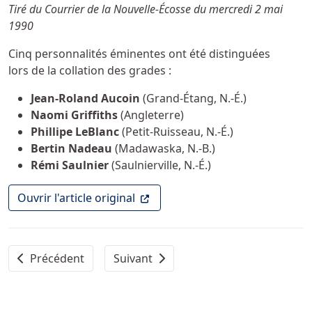
Détails
Tiré du Courrier de la Nouvelle-Écosse du mercredi 2 mai
1990
Cinq personnalités éminentes ont été distinguées
lors de la collation des grades :
Jean-Roland Aucoin
(Grand-Étang, N.-É.)
Naomi Griffiths
(Angleterre)
Phillipe LeBlanc
(Petit-Ruisseau, N.-É.)
Bertin Nadeau
(Madawaska, N.-B.)
Rémi Saulnier
(Saulnierville, N.-É.)
(Ce lien ouvre dans un nouvel ong
Ouvrir l'article original
Article précédent : Les pères Eudistes fêtent leur cente
Article suivant : L'Université Sainte-A
Précédent
Suivant