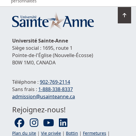
personnalités
Ret
en
hau
de
Université
Sainte-Anne
la
Siège social : 1695, route 1
pag
Pointe-de-l'Église
(Nouvelle-Écosse)
B0W 1M0,
CANADA
Téléphone :
902-769-2114
Sans frais :
1-
888-338-8337
Courriel :
admission@usainteanne.ca
Rejoignez-nous!
Plan du site
|
Vie privée
|
Bottin
|
Fermetures
|