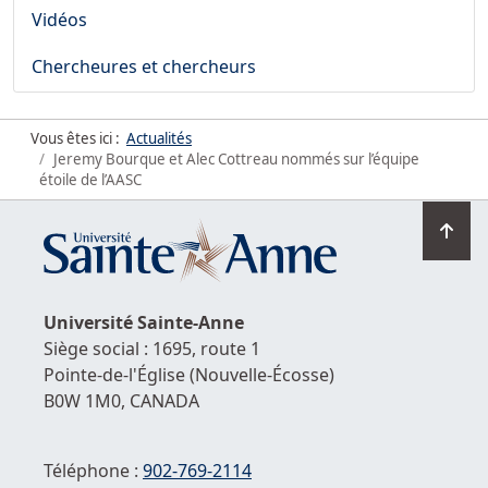
Vidéos
Chercheures et chercheurs
Vous êtes ici :
Actualités
Jeremy Bourque et Alec Cottreau nommés sur l’équipe
étoile de l’AASC
Ret
en
hau
de
Université
Sainte-Anne
la
Siège social : 1695, route 1
pag
Pointe-de-l'Église
(Nouvelle-Écosse)
B0W 1M0,
CANADA
Téléphone :
902-769-2114