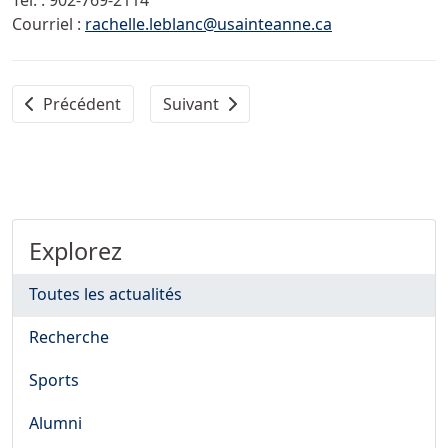
Tél. :
902-769-2114
Courriel :
rachelle.leblanc@usainteanne.ca
Article précédent : Invitation au colloque étudiant « Êtr
Article suivant : Whitney Doucet se q
Précédent
Suivant
Explorez
Toutes les actualités
Recherche
Sports
Alumni