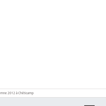
nt les Hurricanes
utomne 2012 à Chéticamp