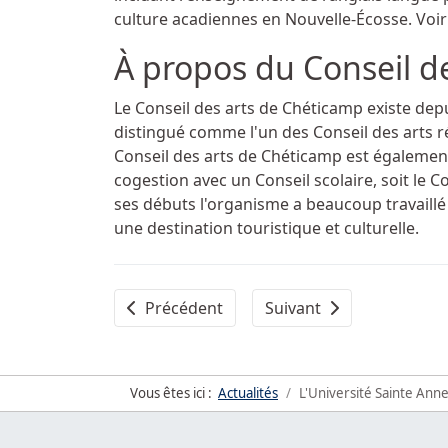
culture acadiennes en Nouvelle-Écosse. Voir
À propos du Conseil d
Le Conseil des arts de Chéticamp existe dep
distingué comme l'un des Conseil des arts ré
Conseil des arts de Chéticamp est égalemen
cogestion avec un Conseil scolaire, soit le C
ses débuts l'organisme a beaucoup travaillé
une destination touristique et culturelle.
Article précédent : Madame Aldéa Landry, n
Article suivant : Les Dr
Précédent
Suivant
Vous êtes ici :
Actualités
L'Université Sainte Ann