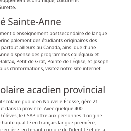
veloppement économique, culturel et
Surette.
té Sainte-Anne
issement d'enseignement postsecondaire de langue
 principalement des étudiants originaires des
 partout ailleurs au Canada, ainsi que d'une
e-Anne dispense des programmes collégiaux et
lifax, Petit-de-Grat, Pointe-de-l'Église, St-Joseph-
lus d'informations, visitez notre site internet
olaire acadien provincial
il scolaire public en Nouvelle-Écosse, gère 21
out dans la province. Avec quelque 400
 élèves, le CSAP offre aux personnes d'origine
haute qualité en français langue première,
première, en tenant compte de l'identité et de la