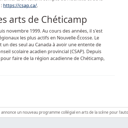
 :
https://csap.ca/
.
es arts de Chéticamp
uis novembre 1999. Au cours des années, il s'est
gionaux les plus actifs en Nouvelle-Écosse. Le
t un des seul au Canada à avoir une entente de
onseil scolaire acadien provincial (CSAP). Depuis
 pour faire de la région acadienne de Chéticamp,
ouvelle Chancelière de l'Université Sainte-Anne
agons ont entamé leur saison locale de volleyball en affronta
e annonce un nouveau programme collégial en arts de la scène pour l'a